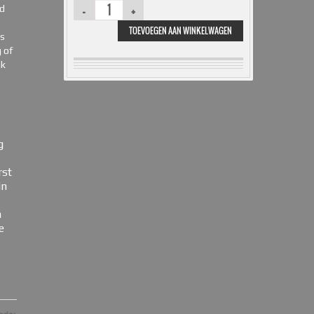
ld
TOEVOEGEN AAN WINKELWAGEN
is
 of
ak
g
rst
in
n
e