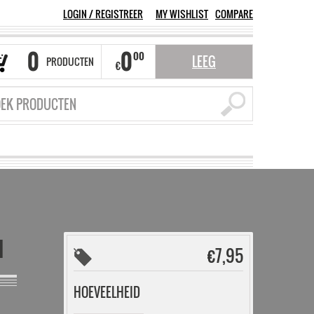
LOGIN
/
REGISTREER
MY WISHLIST
COMPARE
0
0
00
LEEG
PRODUCTEN
€
M
€
7,95
HOEVEELHEID