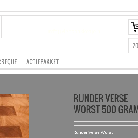
VRAGEN?
info@vleespakketje.nl
RBEQUE
ACTIEPAKKET
RUNDER VERSE
WORST 500 GRA
Runder Verse Worst