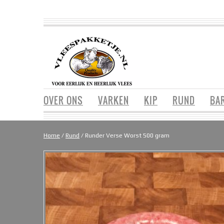
OVER ONS
VARKEN
KIP
RUND
BA
Home
/
Rund
/ Runder Verse Worst 500 gram