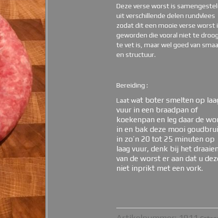
Deze verse worst is samengeste
uit verschillende delen rundvlees
zodat dit een mooie verse worst 
geworden die vooral niet te droog
te vet is, maar wel goed van sma
en structuur.
Bereiding :
at boter smelten op laa
Laat w
vuur in een braadpan of
koekenpan en leg daar de wo
in en bak deze mooi goudbru
in zo’n 20 tot 25 minuten op
laag vuur, denk bij het draaie
van de worst er aan dat u dez
niet inprikt met een vork.
Artikelnummer:
1011