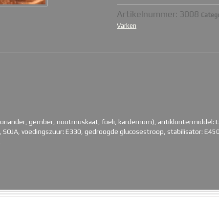
Artikelnummer:
3008
Catego
Varken
 koriander, gember, nootmuskaat, foeli, kardemom), antiklontermiddel: 
 SOJA, voedingszuur: E330, gedroogde glucosestroop, stabilisator: E450
.