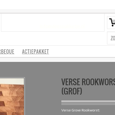
VRAGEN?
info@vleespakketje.nl
RBEQUE
ACTIEPAKKET
VERSE ROOKWOR
(GROF)
Verse Grove Rookworst: