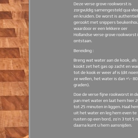
Deze verse grove rookworst is
zorgvuldig samengesteld qua vle
en kruiden. De worst is authentie
gerookt met snippers beukenho
waardoor er een lekkere oer
Hollandse verse grove rookworst 
ontstaan.
Bereiding :
Breng wat water aan de kook, als
kookt zet het gas op zacht en wa
tot de kook er weer af is (dit no
ze wellen, het water is dan +\- 80
graden).
Doe de verse fijne rookworst in d
pan met water en laat hem hier 
tot 25 minuten in liggen. Haal he
uit het water en leg hem even te
rusten op een bord, zo’n 3 tot 5 
daarna kunt u hem aansnijden.