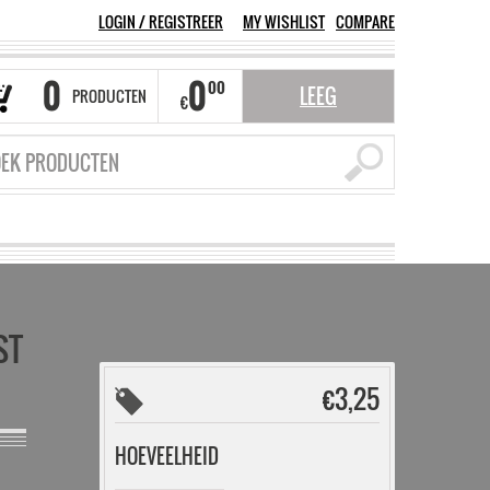
LOGIN
/
REGISTREER
MY WISHLIST
COMPARE
0
0
00
LEEG
PRODUCTEN
€
ST
€
3,25
HOEVEELHEID