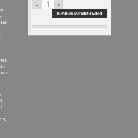
es
TOEVOEGEN AAN WINKELWAGEN
k
uten
is
 het
cht
emen
e
20
m
min,