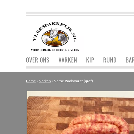
OVER ONS
VARKEN
KIP
RUND
BA
Home
/
Varken
/ Verse Rookworst (grof)