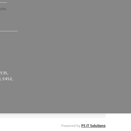
rie:
E535,
, E452,
Powered by
PS IT Solutions