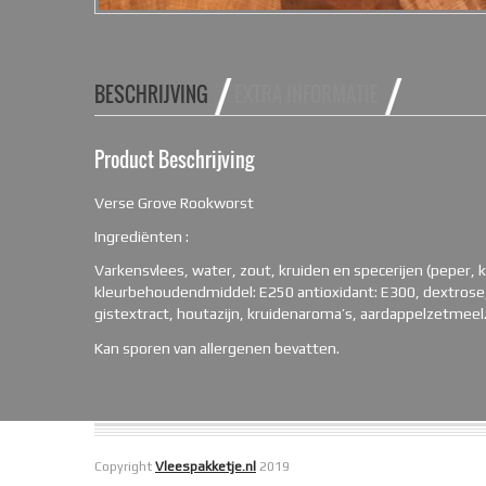
BESCHRIJVING
EXTRA INFORMATIE
Product Beschrijving
Verse Grove Rookworst
Ingrediënten :
Varkensvlees, water, zout, kruiden en specerijen (peper,
kleurbehoudendmiddel: E250 antioxidant: E300, dextrose,
gistextract, houtazijn, kruidenaroma’s, aardappelzetmeel
Kan sporen van allergenen bevatten.
Copyright
Vleespakketje.nl
2019