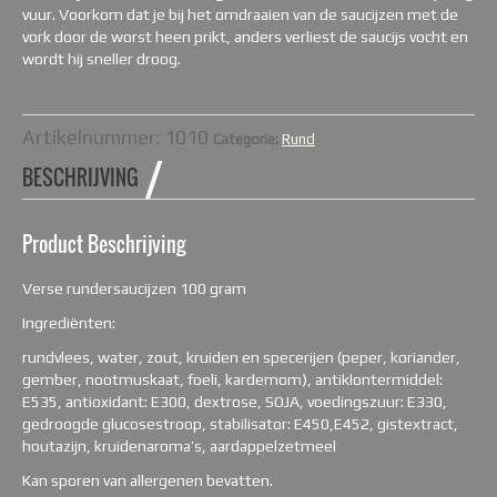
vuur. Voorkom dat je bij het omdraaien van de saucijzen met de
vork door de worst heen prikt, anders verliest de saucijs vocht en
wordt hij sneller droog.
Artikelnummer:
1010
Categorie:
Rund
BESCHRIJVING
Product Beschrijving
Verse rundersaucijzen 100 gram
Ingrediënten:
rundvlees, water, zout, kruiden en specerijen (peper, koriander,
gember, nootmuskaat, foeli, kardemom), antiklontermiddel:
E535, antioxidant: E300, dextrose, SOJA, voedingszuur: E330,
gedroogde glucosestroop, stabilisator: E450,E452, gistextract,
houtazijn, kruidenaroma’s, aardappelzetmeel
Kan sporen van allergenen bevatten.