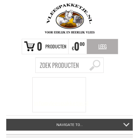
0
0
00
PRODUCTEN
LEEG
€
VRAGEN?
info@vleespakketje.nl
NAVIGATE TO...