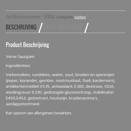
Artikelnummer:
3006
Categorie:
Varken
BESCHRIJVING
EXTRA INFORMATIE
Product Beschrijving
Verse Saucijzen
Ingrediënten:
Varkensvlees, rundvlees, water, zout, kruiden en specerijen
(peper, koriander, gember, nootmuskaat, foeli, kardemom),
antiklontermiddel: E535, antioxidant: E300, dextrose, SOJA,
voedingszuur: E330, gedroogde glucosestroop, stabilisator:
E450,E452, gistextract, houtazijn, kruidenaroma’s,
aardappelzetmeel.
Kan sporen van allergenen bevatten.