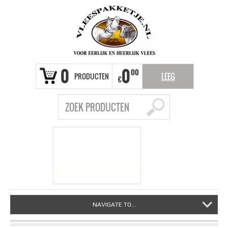
0
0
00
PRODUCTEN
LEEG
€
VRAGEN?
info@vleespakketje.nl
NAVIGATE TO...