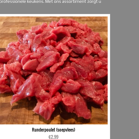
an professionele keukens. Met ons assortiment zorgt u
Runderpoulet (soepvlees)
€
2,99