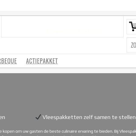
VRAGEN?
info@vleespakketje.nl
RBEQUE
ACTIEPAKKET
en
Vleespakketten zelf samen te stellen
 kopen om uw gasten de beste culinaire ervaring te bieden. Bij Vleespakk