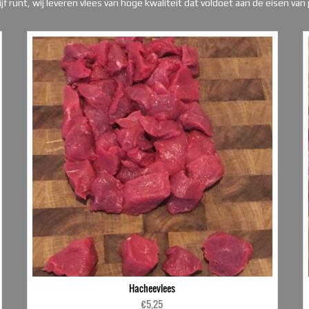
ijf runt, wij leveren vlees van hoge kwaliteit dat voldoet aan de eisen v
.
Hacheevlees
€
5,25