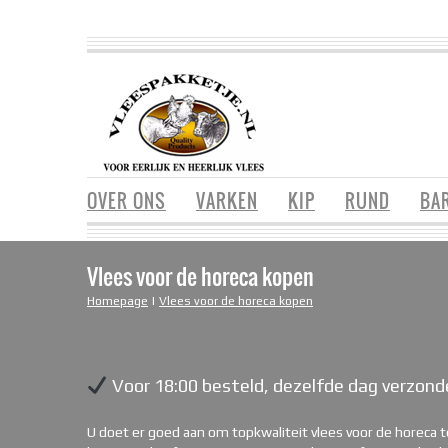
OVER ONS
VARKEN
KIP
RUND
BA
Vlees voor de horeca kopen
Homepage
|
Vlees voor de horeca kopen
Voor 18:00 besteld, dezelfde dag verzond
U doet er goed aan om topkwaliteit vlees voor de horeca te