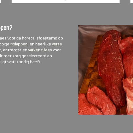
kopen?
vlees voor de horeca, afgestemd op
appige
riblappen
, en heerlijke
verse
t
, entrecote en
varkensvlees
voor
rdt met zorg geselecteerd en
ijgt wat u nodig heeft.