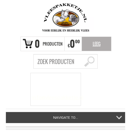
0
0
00
PRODUCTEN
LEEG
€
VRAGEN?
info@vleespakketje.nl
NAVIGATE TO...