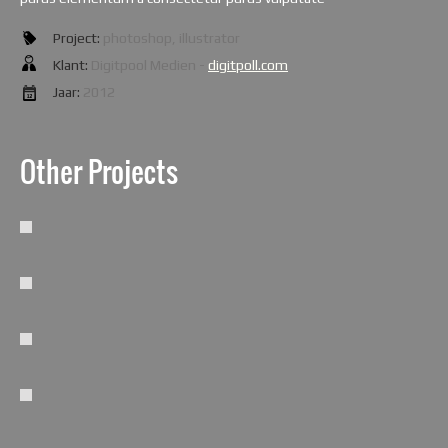
Project:
photoshop, illustrator
Klant:
Digitpool Medien -
digitpoll.com
Jaar:
2012
Other Projects