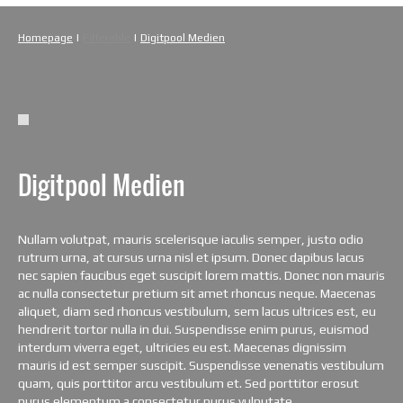
Homepage
|
Filterable
|
Digitpool Medien
Digitpool Medien
Nullam volutpat, mauris scelerisque iaculis semper, justo odio
rutrum urna, at cursus urna nisl et ipsum. Donec dapibus lacus
nec sapien faucibus eget suscipit lorem mattis. Donec non mauris
ac nulla consectetur pretium sit amet rhoncus neque. Maecenas
aliquet, diam sed rhoncus vestibulum, sem lacus ultrices est, eu
hendrerit tortor nulla in dui. Suspendisse enim purus, euismod
interdum viverra eget, ultricies eu est. Maecenas dignissim
mauris id est semper suscipit. Suspendisse venenatis vestibulum
quam, quis porttitor arcu vestibulum et. Sed porttitor erosut
purus elementum a consectetur purus vulputate