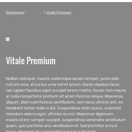
Homepage
|
Filterable
|
Vitale Premium
Vitale Premium
Nullam volutpat, mauris scelerisque iaculis semper, justo odio
rutrum urna, at cursus urna nisl et ipsum. Donec dapibus lacus
nec sapien faucibus eget suscipit lorem mattis. Donec non mauris
ac nulla consectetur pretium sit amet rhoncus neque. Maecenas
aliquet, diam sed rhoncus vestibulum, sem lacus ultrices est, eu
hendrerit tortor nulla in dui. Suspendisse enim purus, euismod
interdum viverra eget, ultricies eu est. Maecenas dignissim
mauris id est semper suscipit. Suspendisse venenatis vestibulum
quam, quis porttitor arcu vestibulum et. Sed porttitor erosut
purus elementum a consectetur purus vulputate