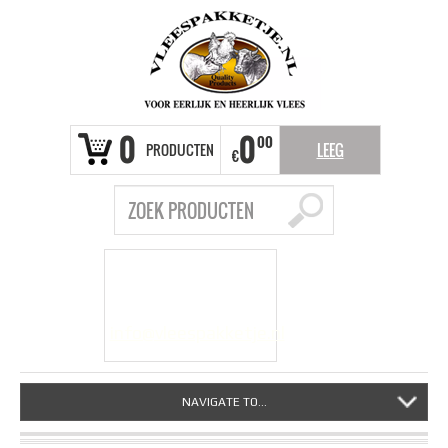
0
0
00
PRODUCTEN
LEEG
€
VRAGEN?
info@vleespakketje.nl
NAVIGATE TO...