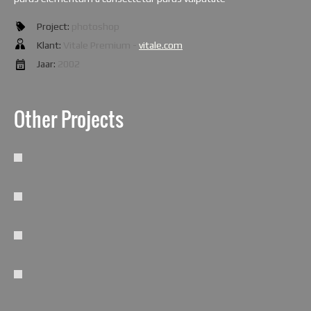
Project:
photoshop
Klant:
Vitale Premium -
vitale.com
Jaar:
2002
Other Projects