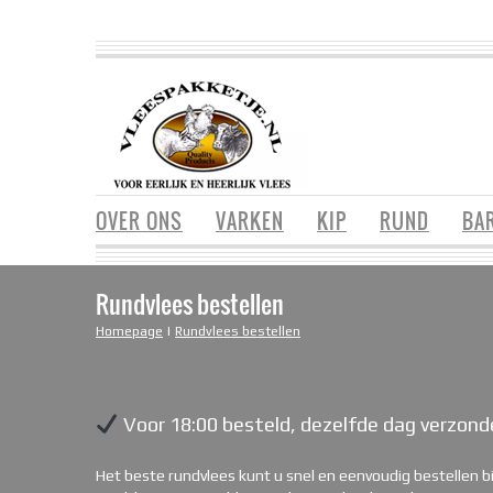
OVER ONS
VARKEN
KIP
RUND
BA
Rundvlees bestellen
Homepage
|
Rundvlees bestellen
Voor 18:00 besteld, dezelfde dag verzond
Het beste rundvlees kunt u snel en eenvoudig bestellen bi