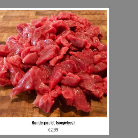
Runderpoulet (soepvlees)
€
2,99