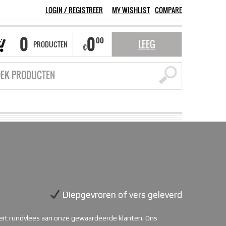
LOGIN
/
REGISTREER
MY WISHLIST
COMPARE
0
0
00
LEEG
PRODUCTEN
€
Diepgevroren of vers geleverd
iteit rundvlees aan onze gewaardeerde klanten. Ons