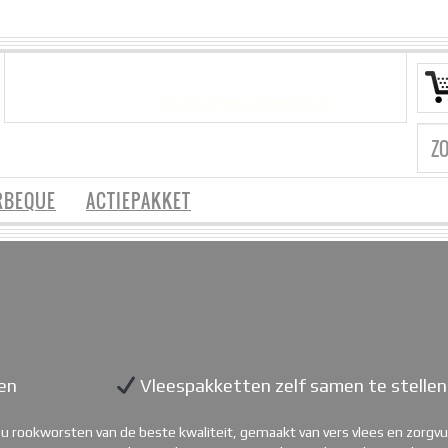
VRAGEN?
info@vleespakketje.nl
RBEQUE
ACTIEPAKKET
en
Vleespakketten zelf samen te stellen
t u rookworsten van de beste kwaliteit, gemaakt van vers vlees en zorgvuld