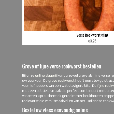
Verse Rookworst (fijn)
€
3,25
Grove of fijne verse rookworst bestellen
Bij onze
online slagerij
kunt u zowel grove als fijne verse r
uw voorkeur. De
grove rookworst
heeft een stevige struc
voor liefhebbers van een wat stevigere bite. De
fijne rook
met een subtiele smaak die perfect combineert met uite
varianten zijn authentiek gerookt met beukhouten snipper
rookworst die vers, smaakvol en van oer-Hollandse topkwali
Bestel uw vlees eenvoudig online