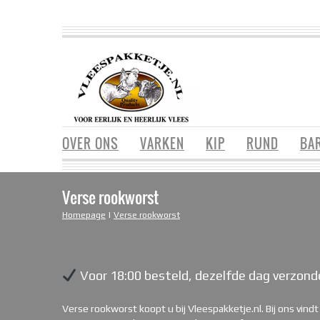
OVER ONS
VARKEN
KIP
RUND
BA
Verse rookworst
Homepage
|
Verse rookworst
Voor 18:00 besteld, dezelfde dag verzond
Verse rookworst koopt u bij Vleespakketje.nl. Bij ons vind