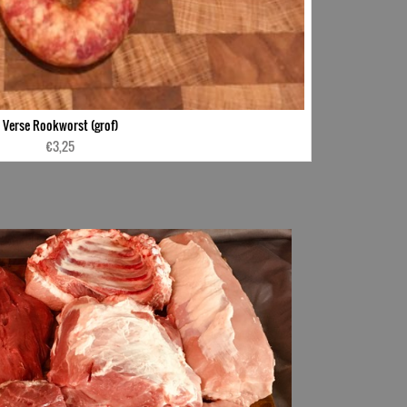
Verse Rookworst (grof)
€
3,25