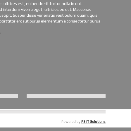
ultrices est, eu hendrerit tortor nulla in dui.
interdum viverra eget, ultricies eu est. Maecenas
uscipit. Suspendisse venenatis vestibulum quam, quis
d porttitor erosut purus elementum a consectetur purus
s
Powered by
PS IT Solutions