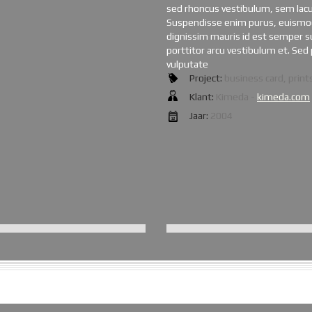
sed rhoncus vestibulum, sem lacus 
Suspendisse enim purus, euismod 
dignissim mauris id est semper s
porttitor arcu vestibulum et. Se
vulputate
Project:
business card, print
Klant:
Kimeda -
kimeda.com
Jaar:
2004