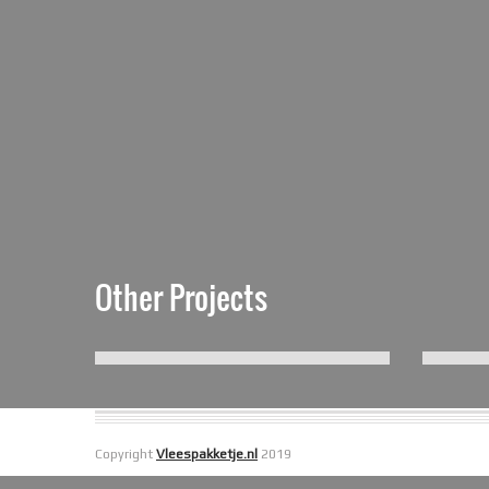
Other Projects
Copyright
Vleespakketje.nl
2019