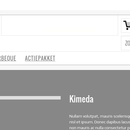
VRAGEN?
info@vleespakketje.nl
RBEQUE
ACTIEPAKKET
Kimeda
Nullam volutpat, mauris scelerisq
nisl et ipsum. Donec dapibus lacu
non mauris ac nulla consectetur 