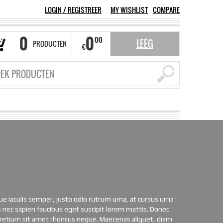
LOGIN
/
REGISTREER
MY WISHLIST
COMPARE
0
0
00
LEEG
PRODUCTEN
€
ue iaculis semper, justo odio rutrum urna, at cursus urna
s nec sapien faucibus eget suscipit lorem mattis. Donec
pretium sit amet rhoncus neque. Maecenas aliquet, diam