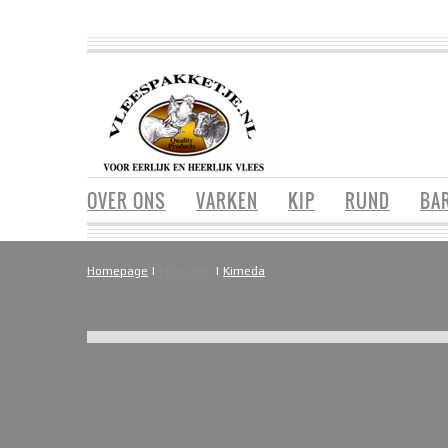
OVER ONS
VARKEN
KIP
RUND
BA
Homepage
|
Filterable
|
Kimeda