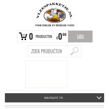
0
0
00
PRODUCTEN
LEEG
€
VRAGEN?
info@vleespakketje.nl
NAVIGATE TO...