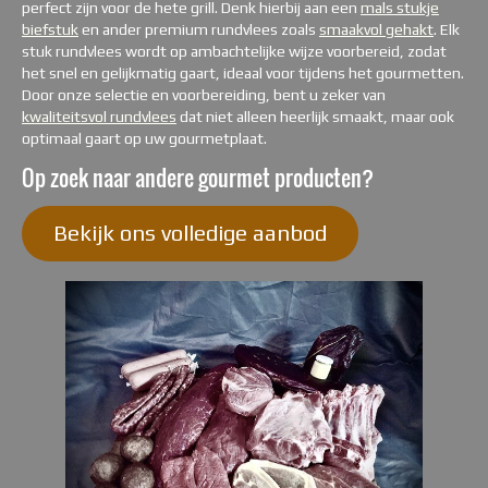
perfect zijn voor de hete grill. Denk hierbij aan een
mals stukje
biefstuk
en ander premium rundvlees zoals
smaakvol gehakt
. Elk
stuk rundvlees wordt op ambachtelijke wijze voorbereid, zodat
het snel en gelijkmatig gaart, ideaal voor tijdens het gourmetten.
Door onze selectie en voorbereiding, bent u zeker van
kwaliteitsvol rundvlees
dat niet alleen heerlijk smaakt, maar ook
optimaal gaart op uw gourmetplaat.
Op zoek naar andere gourmet producten?
Bekijk ons volledige aanbod